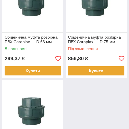
Соіденична муфта розбірна
Соіденична муфта розбірна
ПВХ Coraplax — D 63 мм
ПВХ Coraplax — D 75 мм
В наявності
Під замовлення
299,37
856,80
₴
₴
Купити
Купити