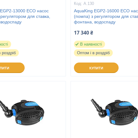
9
A.130
 EGP2-13000 ECO насос
AquaKing EGP2-16000 ECO нас
 регулятором для ставка,
(помпа) з регулятором для став
 водоспаду
фонтана, водоспаду
17 340 ₴
ності
В наявності
в роздріб
Оптом і в роздріб
УПИТИ
КУПИТИ