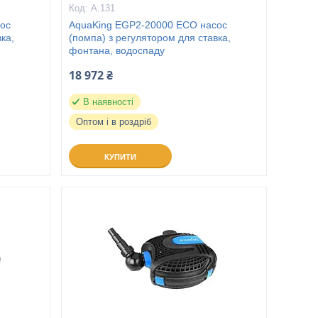
A.131
ос
AquaKing EGP2-20000 ECO насос
ка,
(помпа) з регулятором для ставка,
фонтана, водоспаду
18 972 ₴
В наявності
Оптом і в роздріб
КУПИТИ