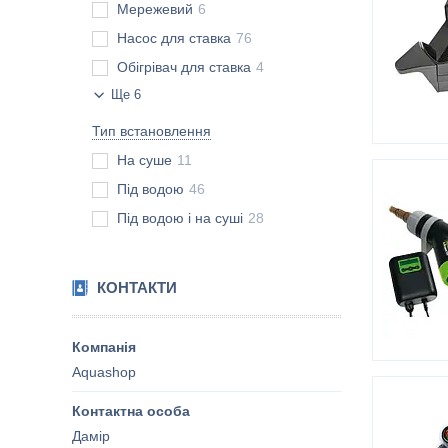
Мережевий
6
Насос для ставка
76
Обігрівач для ставка
4
Ще 6
Тип встановлення
На суше
11
Під водою
46
Під водою і на суші
28
КОНТАКТИ
Aquashop
Дамір