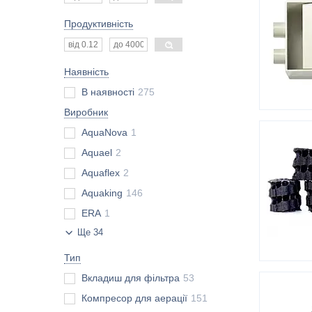
Продуктивність
Наявність
В наявності
275
Виробник
AquaNova
1
Aquael
2
Aquaflex
2
Aquaking
146
ERA
1
Ще 34
Тип
Вкладиш для фільтра
53
Компресор для аерації
151