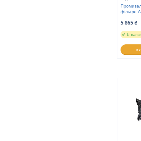
Промивал
фільтра 
5 865 ₴
В наяв
К