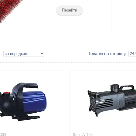
Перейти
004
A.125