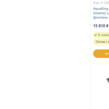
A.12
AquaKing
(помпа) з
фонтана,
15 810 ₴
В наяв
Оптом і 
К