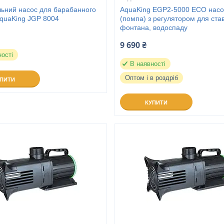
ьний насос для барабанного
AquaKing EGP2-5000 ECO насо
AquaKing JGP 8004
(помпа) з регулятором для став
фонтана, водоспаду
9 690 ₴
ності
В наявності
Оптом і в роздріб
УПИТИ
КУПИТИ