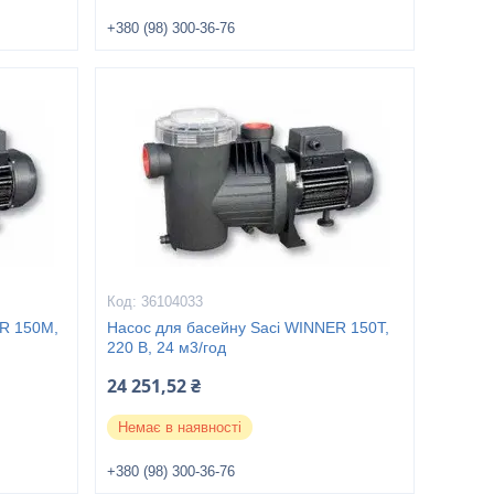
+380 (98) 300-36-76
36104033
ER 150М,
Насос для басейну Saci WINNER 150Т,
220 В, 24 м3/год
24 251,52 ₴
Немає в наявності
+380 (98) 300-36-76