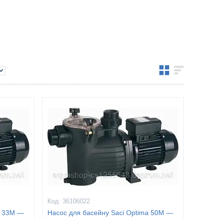
36106022
a 33M —
Насос для басейну Saci Optima 50M —