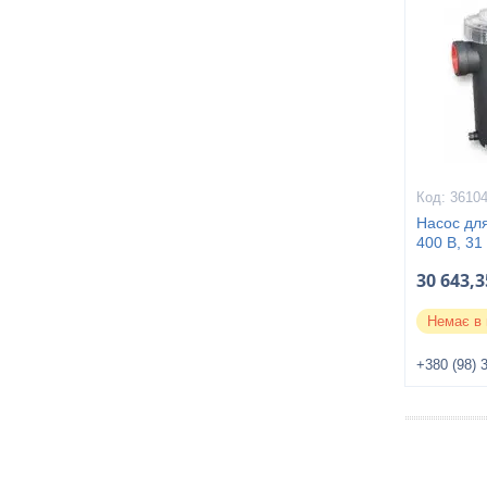
3610
Насос дл
400 В, 31
30 643,3
Немає в 
+380 (98) 