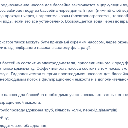
едназначение насоса для бассейна заключается в циркуляции вод
асос забирает воду из бассейна через донный трап (нижний слой во
да проходит через, нагреватель воды (электронагреватель, теплооб
й воды, если это все установлено. Возвращается вода через возв
ристрої також можуть бути приєднані окремим насосом, через окрем
ить від підібраного насоса в систему фільтрації.
бассейна состоит из электродвигателя, присоединенного к пред 
 а также крыльчатку. Эффективность насоса состоит в том насколь
скую. Гидравлическая энергия производимая насосом для бассейна
 необходимый поток в фильтрационной емкости и в дополнительно
е насоса для бассейна необходимо учесть несколько важных его х
трационной емкости;
трубопроводу (довжина труб, кількість колін, перехід діаметрів);
ейну;
ь додаткового обладнання;