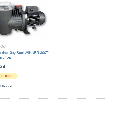
4053
я басейну Saci WINNER 300Т,
 м3/год
5 ₴
наявності
300-36-76