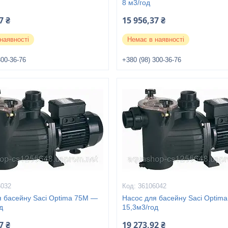
8 м3/год
7 ₴
15 956,37 ₴
наявності
Немає в наявності
300-36-76
+380 (98) 300-36-76
6032
36106042
я басейну Saci Optima 75M —
Насос для басейну Saci Optim
д
15,3м3/год
7 ₴
19 273,92 ₴