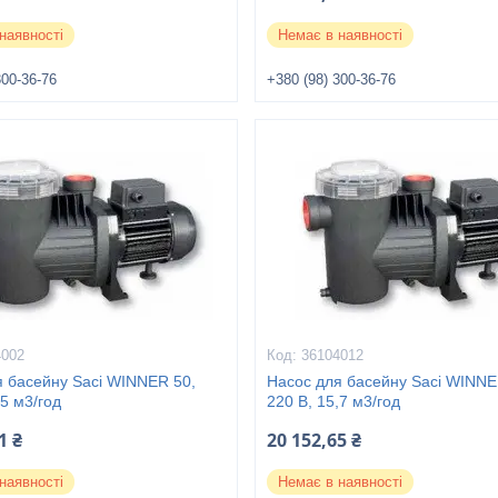
наявності
Немає в наявності
300-36-76
+380 (98) 300-36-76
4002
36104012
я басейну Saci WINNER 50,
Насос для басейну Saci WINNE
,5 м3/год
220 В, 15,7 м3/год
1 ₴
20 152,65 ₴
наявності
Немає в наявності