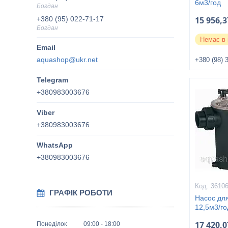
6м3/год
Богдан
+380 (95) 022-71-17
15 956,3
Богдан
Немає в 
aquashop@ukr.net
+380 (98) 
+380983003676
+380983003676
+380983003676
3610
ГРАФІК РОБОТИ
Насос дл
12,5м3/го
17 420,0
Понеділок
09:00
18:00