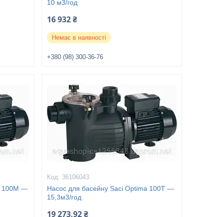
10 м3/год
16 932 ₴
Немає в наявності
+380 (98) 300-36-76
36106043
a 100M —
Насос для басейну Saci Optima 100T —
15,3м3/год
19 273,92 ₴