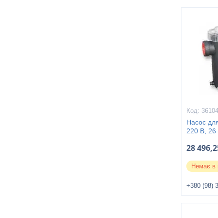
3610
Насос дл
220 В, 26
28 496,2
Немає в 
+380 (98) 