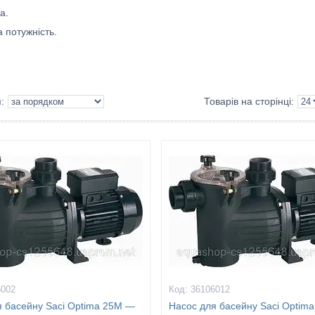
а.
 потужність.
6002
36106012
я басейну Saci Optima 25M —
Насос для басейну Saci Optim