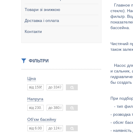
Главное пр
Товари зі знижкою
стекло). Н
фильтр. Во
Доставка і оплата
показателе
бассейна.
Контакти
Чистячий п
також залеж
ФІЛЬТРИ
Насос для 
и сальник,
гидравличе
Ціна
бы создать
При подбор
Напруга
- тип филь
- розводка 
Об'єм басейну
- обсяг бас
- наявніст