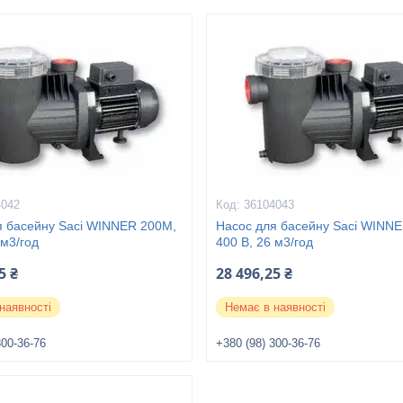
4042
36104043
я басейну Saci WINNER 200M,
Насос для басейну Saci WINNE
 м3/год
400 В, 26 м3/год
5 ₴
28 496,25 ₴
наявності
Немає в наявності
300-36-76
+380 (98) 300-36-76