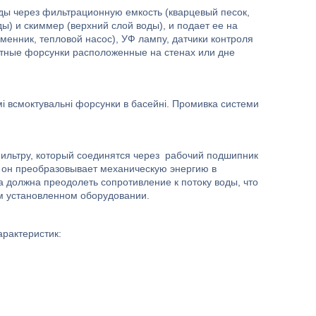
ы через фильтрационную емкость (кварцевый песок,
ды) и скиммер (верхний слой воды), и подает ее на
менник, тепловой насос), УФ лампу, датчики контроля
ратные форсунки расположенные на стенах или дне
і всмоктувальні форсунки в басейні. Промивка системи
фильтру, который соединятся через рабочий подшипник
ко он преобразовывает механическую энергию в
 должна преодолеть сопротивление к потоку воды, что
м установленном оборудовании.
арактеристик: