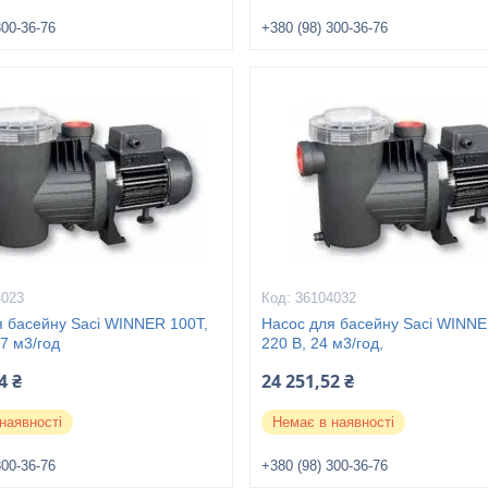
300-36-76
+380 (98) 300-36-76
4023
36104032
я басейну Saci WINNER 100Т,
Насос для басейну Saci WINN
.7 м3/год
220 В, 24 м3/год,
4 ₴
24 251,52 ₴
наявності
Немає в наявності
300-36-76
+380 (98) 300-36-76