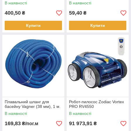
В наявності
В наявності
400,50
59,40
₴
₴
Купити
Купити
Плавальний шланг для
Робот-пилосос Zodiac Vortex
басейну Vagner (38 мм), 1 м.
PRO RV4550
В наявності
В наявності
169,83
91 973,91
₴/пог.м
₴