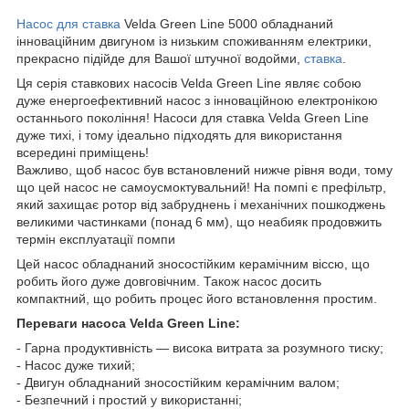
Насос для ставка
Velda Green Line 5000 обладнаний
інноваційним двигуном із низьким споживанням електрики,
прекрасно підійде для Вашої штучної водойми,
ставка
.
Ця серія ставкових насосів Velda Green Line являє собою
дуже енергоефективний насос з інноваційною електронікою
останнього покоління! Насоси для ставка Velda Green Line
дуже тихі, і тому ідеально підходять для використання
всередині приміщень!
Важливо, щоб насос був встановлений нижче рівня води, тому
що цей насос не самоусмоктувальний! На помпі є префільтр,
який захищає ротор від забруднень і механічних пошкоджень
великими частинками (понад 6 мм), що неабияк продовжить
термін експлуатації помпи
Цей насос обладнаний зносостійким керамічним віссю, що
робить його дуже довговічним. Також насос досить
компактний, що робить процес його встановлення простим.
Переваги насоса Velda Green Line:
- Гарна продуктивність — висока витрата за розумного тиску;
- Насос дуже тихий;
- Двигун обладнаний зносостійким керамічним валом;
- Безпечний і простий у використанні;