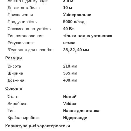
Висота підйому води
3.5 м
Довжина кабелю
10 м
Призначення
Універсальне
Продуктивність
5000 л/год
Споживана потужність:
40 Вт
Тип встановлення:
тільки водна установка
Регулювання:
немає
З'єднання для шлангів:
25, 32, 40 мм
Розміри
Висота
210 мм
Ширина
365 мм
Довжина
400 мм
Основні
Стан
Новий
Виробник
Veldax
Тип
Насос для ставка
Країна виробник
Нідерланди
Користувацькі характеристики