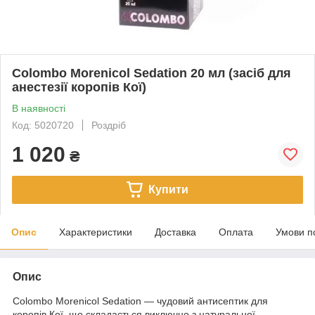
Colombo Morenicol Sedation 20 мл (засіб для
анестезії коропів Кої)
В наявності
Код: 5020720
Роздріб
1 020
₴
Купити
Опис
Характеристики
Доставка
Оплата
Умови п
Опис
Colombo Morenicol Sedation — чудовий антисептик для
коропів Кої, що складається виключно з натуральної