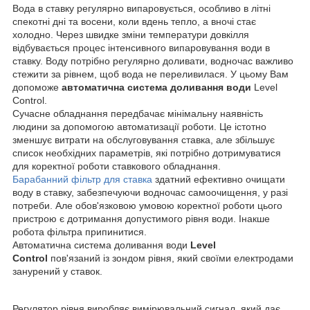
Вода в ставку регулярно випаровується, особливо в літні
спекотні дні та восени, коли вдень тепло, а вночі стає
холодно. Через швидке зміни температури довкілля
відбувається процес інтенсивного випаровування води в
ставку. Воду потрібно регулярно доливати, водночас важливо
стежити за рівнем, щоб вода не переливилася. У цьому Вам
допоможе
автоматична система доливання води
Level
Control.
Сучасне обладнання передбачає мінімальну наявність
людини за допомогою автоматизації роботи. Це істотно
зменшує витрати на обслуговування ставка, але збільшує
список необхідних параметрів, які потрібно дотримуватися
для коректної роботи ставкового обладнання.
Барабанний фільтр для ставка
здатний ефективно очищати
воду в ставку, забезпечуючи водночас самоочищення, у разі
потреби. Але обов'язковою умовою коректної роботи цього
пристрою є дотримання допустимого рівня води. Інакше
робота фільтра припинитися.
Автоматична система доливання води
Level
Control
пов'язаний із зондом рівня, який своїми електродами
занурений у ставок.
Регулятор рівня виробляє вимірювальний сигнал, який дає