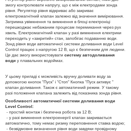
змогу контролювати напругу, що є між електродами зонда
рівня. Регулятор рівня відкриває або закриває
електромагнітний клапан залежно від значення вимірювання.
Затримка увімкнення та вимкнення в блоці електроніці
перешкоджає небажаним процесам перемикання через рух
хвиль. Електромагнітний клапан у разі вимкнення електрики
переходить у «закритий» стан, запобігає подаванню води.
Зонд рівня води автоматичної системи доливання води Level
Control працює з напругою 12 В, що є безпечним для людини.
Це дає змогу використовувати
систему автодоливання
води
у плавальних водоймах.
У цьому приладі є можливість вручну доливати воду за
допомогою кнопок "Пуск" і "Стоп" Кнопка "Пуск активує "
клапан доливання. Також є автоматичний режим. У такому
разі положення клапана залежить від показника зонда рівня.
Особливості автоматичної системи доливання води
Level Control:
- простий монтаж і безпечна робота за 12 В;
- у разі вимкнення електроенергії клапан закривається
автоматично, тому немає ризику переповнення ставка водою;
- безвідмовне визначення рівня води завдяки провідному