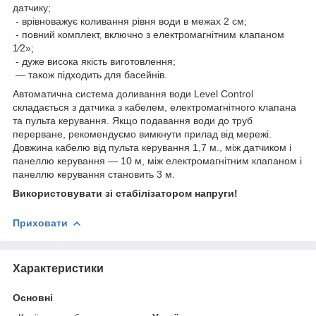
датчику;
- врівноважує коливання рівня води в межах 2 см;
- повний комплект, включно з електромагнітним клапаном
1⁄2»;
- дуже висока якість виготовлення;
— також підходить для басейнів.
Автоматична система доливання води Level Control
складається з датчика з кабелем, електромагнітного клапана
та пульта керування. Якщо подавання води до труб
перерване, рекомендуємо вимкнути прилад від мережі.
Довжина кабелю від пульта керування 1,7 м., між датчиком і
панеллю керування — 10 м, між електромагнітним клапаном і
панеллю керування становить 3 м.
Використовувати зі стабілізатором напруги!
Приховати
Характеристики
Основні