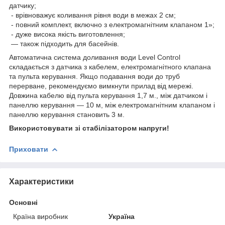
датчику;
- врівноважує коливання рівня води в межах 2 см;
- повний комплект, включно з електромагнітним клапаном 1»;
- дуже висока якість виготовлення;
— також підходить для басейнів.
Автоматична система доливання води Level Control
складається з датчика з кабелем, електромагнітного клапана
та пульта керування. Якщо подавання води до труб
перерване, рекомендуємо вимкнути прилад від мережі.
Довжина кабелю від пульта керування 1,7 м., між датчиком і
панеллю керування — 10 м, між електромагнітним клапаном і
панеллю керування становить 3 м.
Використовувати зі стабілізатором напруги!
Приховати
Характеристики
Основні
Країна виробник
Україна