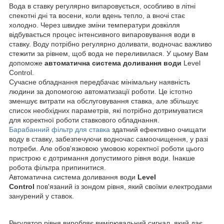
Вода в ставку регулярно випаровується, особливо в літні
спекотні дні та восени, коли вдень тепло, а вночі стає
холодно. Через швидке зміни температури довкілля
відбувається процес інтенсивного випаровування води в
ставку. Воду потрібно регулярно доливати, водночас важливо
стежити за рівнем, щоб вода не переливилася. У цьому Вам
допоможе
автоматична система доливання води
Level
Control.
Сучасне обладнання передбачає мінімальну наявність
людини за допомогою автоматизації роботи. Це істотно
зменшує витрати на обслуговування ставка, але збільшує
список необхідних параметрів, які потрібно дотримуватися
для коректної роботи ставкового обладнання.
Барабанний фільтр для ставка
здатний ефективно очищати
воду в ставку, забезпечуючи водночас самоочищення, у разі
потреби. Але обов'язковою умовою коректної роботи цього
пристрою є дотримання допустимого рівня води. Інакше
робота фільтра припинитися.
Автоматична система доливання води
Level
Control
пов'язаний із зондом рівня, який своїми електродами
занурений у ставок.
Регулятор рівня виробляє вимірювальний сигнал, який дає