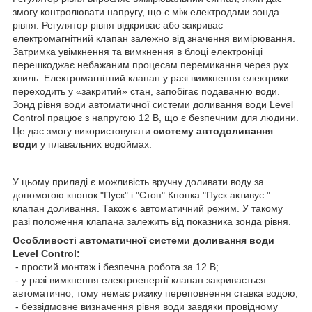
змогу контролювати напругу, що є між електродами зонда
рівня. Регулятор рівня відкриває або закриває
електромагнітний клапан залежно від значення вимірювання.
Затримка увімкнення та вимкнення в блоці електроніці
перешкоджає небажаним процесам перемикання через рух
хвиль. Електромагнітний клапан у разі вимкнення електрики
переходить у «закритий» стан, запобігає подаванню води.
Зонд рівня води автоматичної системи доливання води Level
Control працює з напругою 12 В, що є безпечним для людини.
Це дає змогу використовувати
систему автодоливання
води
у плавальних водоймах.
У цьому приладі є можливість вручну доливати воду за
допомогою кнопок "Пуск" і "Стоп" Кнопка "Пуск активує "
клапан доливання. Також є автоматичний режим. У такому
разі положення клапана залежить від показника зонда рівня.
Особливості автоматичної системи доливання води
Level Control:
- простий монтаж і безпечна робота за 12 В;
- у разі вимкнення електроенергії клапан закривається
автоматично, тому немає ризику переповнення ставка водою;
- безвідмовне визначення рівня води завдяки провідному