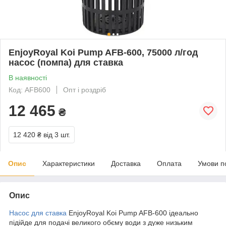
EnjoyRoyal Koi Pump AFB-600, 75000 л/год
насос (помпа) для ставка
В наявності
Код: AFB600
Опт і роздріб
12 465
₴
12 420 ₴
від 3 шт.
Опис
Характеристики
Доставка
Оплата
Умови п
Опис
Насос для ставка
EnjoyRoyal Koi Pump AFB-600 ідеально
підійде для подачі великого обєму води з дуже низьким