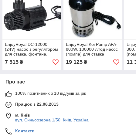
EnjoyRoyal DC-12000
EnjoyRoyal Koi Pump AFA-
Enjo
(24V) насос з регулятором
800W, 100000 л/год насос
300,
для ставка, фонтана,
(помпа) для ставка
(пом
водоспаду
7 515
19 125
11 
₴
₴
Про нас
100% позитивних з 18 відгуків за рік
Працює з 22.08.2013
м. Київ
вул. Синьоозерна 1/50, Київ, Україна
Контакти