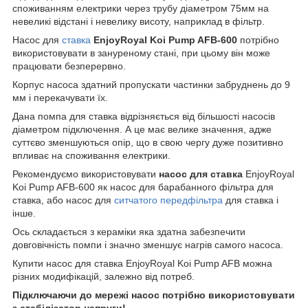
споживанням електрики через трубу діаметром 75мм на
невеликі відстані і невелику висоту, наприклад в фільтр.
Насос для
ставка
EnjoyRoyal Koi Pump AFB-600
потрібно
використовувати в зануреному стані, при цьому він може
працювати безперервно.
Корпус насоса здатний пропускати частинки забруднень до 9
мм і перекачувати їх.
Дана помпа для ставка відрізняється від більшості насосів
діаметром підключення. А це має велике значення, адже
суттєво зменшуються опір, що в свою чергу дуже позитивно
впливає на споживання електрики.
Рекомендуємо використовувати
насос для ставка
EnjoyRoyal
Koi Pump AFB-600 як насос для барабанного фільтра для
ставка, або насос для
ситчатого передфільтра
для ставка і
інше.
Ось складається з кераміки яка здатна забезпечити
довговічність помпи і значно зменшує нагрів самого насоса.
Купити насос для ставка EnjoyRoyal Koi Pump AFB можна
різних модифікацій, залежно від потреб.
Підключаючи до мережі насос потрібно використовувати
з стабілізатор напруги!