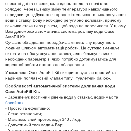
спекотні дні та восени, коли вдень тепло, а вночі стає
холодно. Через швидку зміну температури навколишнього
середовища відбувається процес інтенсивного випаровування
води в ставку. Воду необхідно регулярно доливати, причому
важливо стежити за рівнем, щоб вода не перелилася. У цьому
Вам допоможе автоматична система розливу води Oase
AutoFill Kit.
Сучасне обладнання передбачає мінімальну присутність
людини шляхом автоматизації роботи. Це суттєво зменшує
витрати на обслуговування ставка, але збільшує список
необхідних параметрів, яких потрібно дотримуватись для
коректної роботи ставкового обладнання.
У комплекті Oase AutoFill Kit використовується простий та
надійний поплавковий клапан типу «туалетний бачок».
Особливості автоматичної системи доливання води
Oase AutoFill Kit:
- Забезпечує постійний рівень води у ставках, водоймах та
басейнах
;
- Просто та ефективно;
- Легко встановити;
- Максимальний проток води 340 л/год;
- Допустимий тиск води 4 Бар;
- У комплекті із швидкороз'ємним з'єднанням для садового