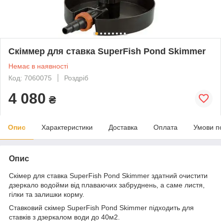
Скіммер для ставка SuperFish Pond Skimmer
Немає в наявності
Код: 7060075
Роздріб
4 080
₴
Опис
Характеристики
Доставка
Оплата
Умови п
Опис
Скімер для ставка SuperFish Pond Skimmer здатний очистити
дзеркало водойми від плаваючих забруднень, а саме листя,
гілки та залишки корму.
Ставковий скімер SuperFish Pond Skimmer підходить для
ставків з дзеркалом води до 40м
2
.