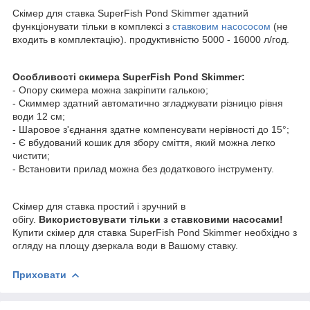
Скімер для ставка SuperFish Pond Skimmer здатний
функціонувати тільки в комплексі з
ставковим насососом
(не
входить в комплектацію). продуктивністю 5000 - 16000 л/год.
Особливості скимера SuperFish Pond Skimmer:
- Опору скимера можна закріпити галькою;
- Скиммер здатний автоматично згладжувати різницю рівня
води 12 см;
- Шаровое з'єднання здатне компенсувати нерівності до 15°;
- Є вбудований кошик для збору сміття, який можна легко
чистити;
- Встановити прилад можна без додаткового інструменту.
Скімер для ставка простий і зручний в
обігу.
Використовувати тільки з ставковими насосами!
Купити скімер для ставка SuperFish Pond Skimmer необхідно з
огляду на площу дзеркала води в Вашому ставку.
Приховати