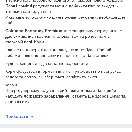
інтенсивність червоного, жовтого та помаранчевого кольорів.
Перші помітні результати можна побачити вже за тиждень
інтенсивного годування.
У складі є всі біологічно цінні поживні речовини, необхідні для
риб.
Colombo Economy Premium
має спеціальну форму, яка не
дає вимиватися корисним елементам та речовинам у
ставковій воді. Корм
плаває на поверхні до того часу, поки не буде з'їдений
рибами повністю, що свідчить про те, що Ваш ставок
буде захищений від зростання водоростей.
Корм фасується в герметичні якісні упаковки і не пропускає
вологу та світло, які зберігають свіжість та якість.
корми.
При регулярному годуванні риб таким кормом Ваші риби
набудуть яскравого забарвлення і стануть ще здоровішими та
активнішими.
Приховати