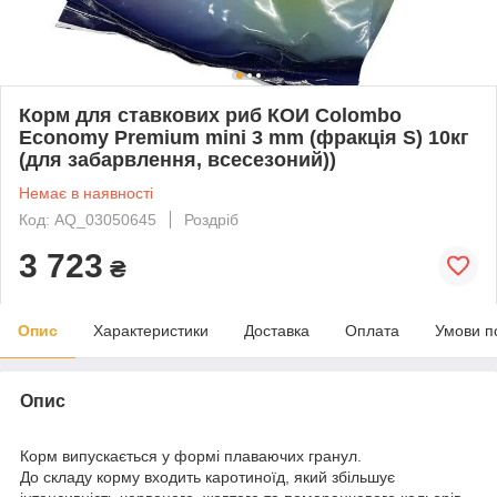
Корм для ставкових риб КОИ Colombo
Economy Premium mini 3 mm (фракція S) 10кг
(для забарвлення, всесезоний))
Немає в наявності
Код: AQ_03050645
Роздріб
3 723
₴
Опис
Характеристики
Доставка
Оплата
Умови п
Опис
Корм випускається у формі плаваючих гранул.
До складу корму входить каротиноїд, який збільшує