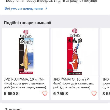
Повернення товару впродовж 14 днів за рахунок покупця
Всі умови повернення
Подібні товари компанії
JPD FUJIYAMA, 10 кг (M-
JPD YAMATO, 10 кг (M-
JPD 
4мм) корм для ставкових
4мм) корм для ставкових
корм
риб (основне харчування)
риб (для забарвлення)
(для
5 650
6 755
8 5
₴
₴
Про нас