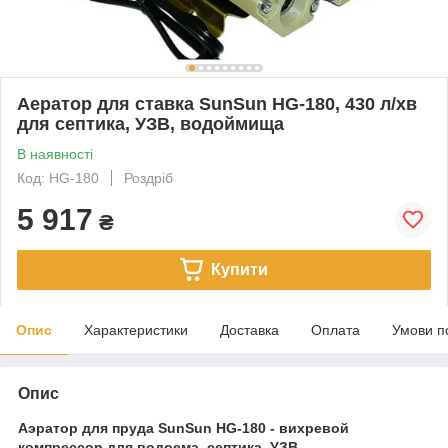
Аератор для ставка SunSun HG-180, 430 л/хв
для септика, УЗВ, водоймища
В наявності
Код: HG-180
Роздріб
5 917
₴
Купити
Опис
Характеристики
Доставка
Оплата
Умови п
Опис
Аэратор для пруда SunSun HG-180 - вихревой
компрессор для водоема, септика, УЗВ.