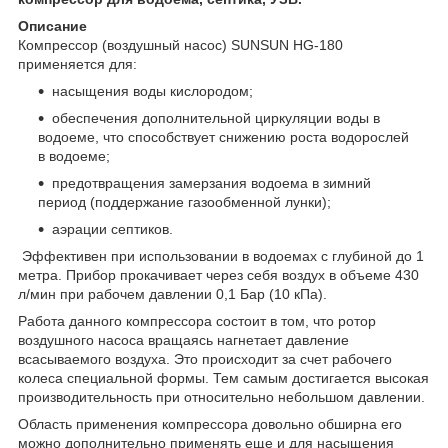
Описание
Компрессор (воздушный насос) SUNSUN HG-180
применяется для:
насыщения воды кислородом;
обеспечения дополнительной циркуляции воды в
водоеме, что способствует снижению роста водорослей
в водоеме;
предотвращения замерзания водоема в зимний
период (поддержание газообменной лунки);
аэрации септиков.
Эффективен при использовании в водоемах с глубиной до 1
метра. Прибор прокачивает через себя воздух в объеме 430
л/мин при рабочем давлении 0,1 Бар (10 кПа).
Работа данного компрессора состоит в том, что ротор
воздушного насоса вращаясь нагнетает давление
всасываемого воздуха. Это происходит за счет рабочего
колеса специальной формы. Тем самым достигается высокая
производительность при относительно небольшом давлении.
Область применения компрессора довольно обширна его
можно дополнительно применять еще и для насыщения