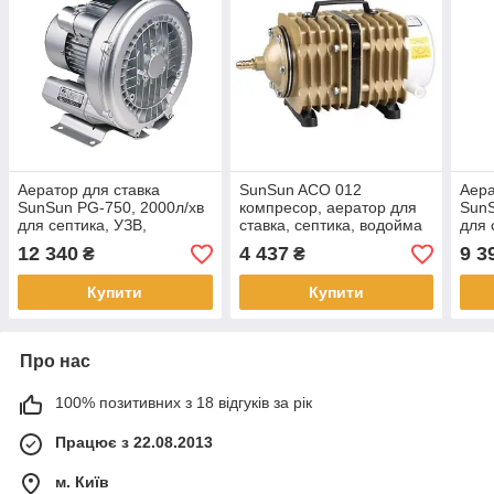
Аератор для ставка
SunSun ACO 012
Аера
SunSun PG-750, 2000л/хв
компресор, аератор для
SunS
для септика, УЗВ,
ставка, септика, водойма
для 
водоймища
вод
12 340
4 437
9 3
₴
₴
Купити
Купити
Про нас
100% позитивних з 18 відгуків за рік
Працює з 22.08.2013
м. Київ