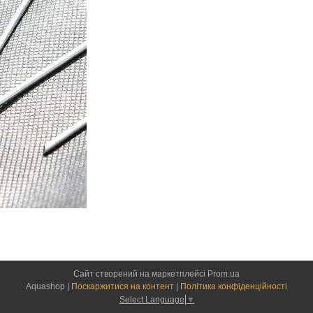
Сайт створений на маркетплейсі
Prom.ua
Aquashop |
Поскаржитися на контент
|
Політика конфіденційності
Select Language
▼