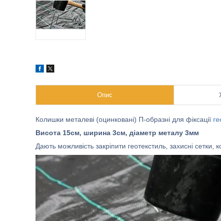
Опис
Колишки металеві (оцинковані) П-образні для фіксації
ге
Висота 15см, ширина 3см, діаметр металу 3мм
Дають можливість закріпити геотекстиль, захисні сетки, 