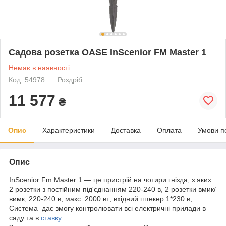
Садова розетка OASE InScenior FM Master 1
Немає в наявності
Код: 54978
Роздріб
11 577
₴
Опис
Характеристики
Доставка
Оплата
Умови п
Опис
InScenior Fm Master 1 — це пристрій на чотири гнізда, з яких
2 розетки з постійним під'єднанням 220-240 в, 2 розетки вмик/
вимк, 220-240 в, макс. 2000 вт; вхідний штекер 1*230 в;
Система дає змогу контролювати всі електричні прилади в
саду та в
ставку
.