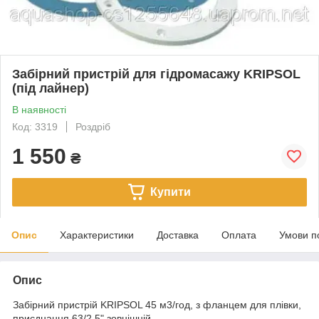
Забірний пристрій для гідромасажу KRIPSOL
(під лайнер)
В наявності
Код: 3319
Роздріб
1 550
₴
Купити
Опис
Характеристики
Доставка
Оплата
Умови п
Опис
Забірний пристрій KRIPSOL 45 м3/год, з фланцем для плівки,
приєднання 63/2,5" зовнішній.