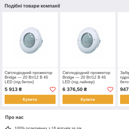
Подібні товари компанії
Світлодіодний прожектор
Світлодіодний прожектор
Забі
Bridge — 20 Вт/12 В 45
Bridge — 20 Вт/12 В 45
гідр
LED (під бетон)
LED (під лайнер)
бето
5 913
6 376,50
947
₴
₴
Купити
Купити
Про нас
100% позитивних з 18 відгуків за рік