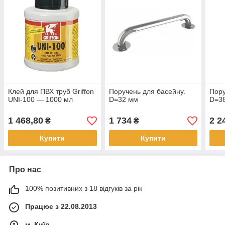
Клей для ПВХ труб Griffon
Поручень для басейну.
Пору
UNI-100 — 1000 мл
D=32 мм
D=3
1 468,80
1 734
2 2
₴
₴
Купити
Купити
Про нас
100% позитивних з 18 відгуків за рік
Працює з 22.08.2013
м. Київ