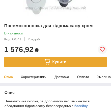
Пневмоковнопка для гідромасажу хром
В наявності
Код: GO41
Роздріб
1 576,92
₴
Купити
Опис
Характеристики
Доставка
Оплата
Умови п
Опис
Пневматична кнопка, за допомогою якої вмикається
обладнання гідромасажу безпосередньо з
басейну
.