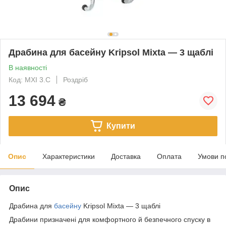
Драбина для басейну Kripsol Mixta — 3 щаблі
В наявності
Код: MXI 3.C
Роздріб
13 694
₴
Купити
Опис
Характеристики
Доставка
Оплата
Умови п
Опис
Драбина для
басейну
Kripsol Mixta — 3 щаблі
Драбини призначені для комфортного й безпечного спуску в