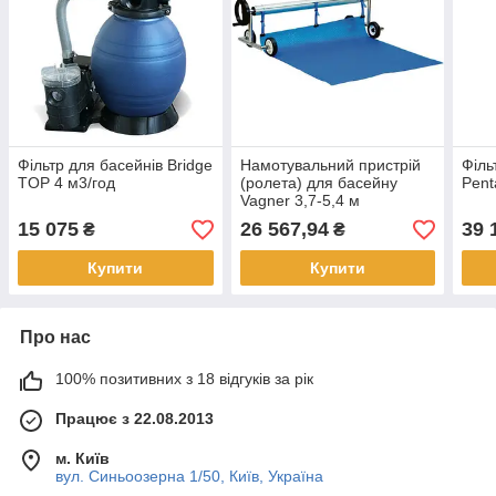
Фільтр для басейнів Bridge
Намотувальний пристрій
Філь
TOP 4 м3/год
(ролета) для басейну
Pent
Vagner 3,7-5,4 м
мобільний двосторонній
15 075
26 567,94
39 
₴
₴
Купити
Купити
Про нас
100% позитивних з 18 відгуків за рік
Працює з 22.08.2013
м. Київ
вул. Синьоозерна 1/50, Київ, Україна