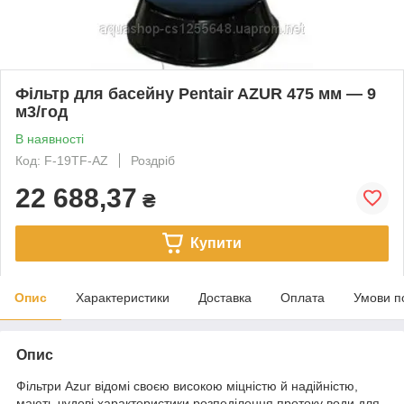
Фільтр для басейну Pentair AZUR 475 мм — 9
м3/год
В наявності
Код: F-19TF-AZ
Роздріб
22 688,37
₴
Купити
Опис
Характеристики
Доставка
Оплата
Умови п
Опис
Фільтри Azur відомі своєю високою міцністю й надійністю,
мають чудові характеристики розпеділення протоку води для