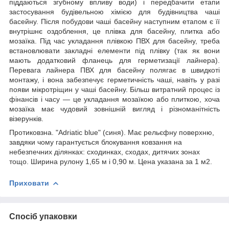
піддаються згубному впливу води) і передбачити етапи
застосування будівельною хімією для будівництва чаші
басейну. Після побудови чаші басейну наступним етапом є її
внутрішнє оздоблення, це плівка для басейну, плитка або
мозаїка. Під час укладання плівкою ПВХ для басейну, треба
встановлювати закладні елементи під плівку (так як вони
мають додатковий фланець для герметизації лайнера).
Перевага лайнера ПВХ для басейну полягає в швидкоті
монтажу, і вона забезпечує герметичність чаші, навіть у разі
появи мікротріщин у чаші басейну. Більш витратний процес із
фінансів і часу — це укладання мозаїкою або плиткою, хоча
мозаїка має чудовий зовнішній вигляд і різноманітність
візерунків.
Протиковзна. "Adriatic blue" (синя). Має рельєфну поверхню,
завдяки чому гарантується блокування ковзання на
небезпечних ділянках: сходинках, сходах, дитячих зонах
тощо. Ширина рулону 1,65 м і 0,90 м. Цена указана за 1 м2.
Приховати
Спосіб упаковки