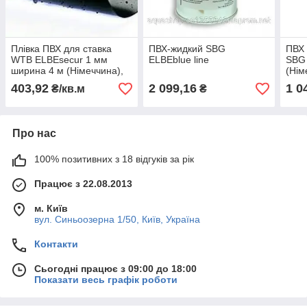
Плівка ПВХ для ставка
ПВХ-жидкий SBG
ПВХ 
WTB ELBEsecur 1 мм
ELBEblue line
SBG
ширина 4 м (Німеччина),
(Нім
ціна за 1м2
403,92
2 099,16
1 0
₴/кв.м
₴
Про нас
100% позитивних з 18 відгуків за рік
Працює з 22.08.2013
м. Київ
вул. Синьоозерна 1/50, Київ, Україна
Контакти
Сьогодні працює з 09:00 до 18:00
Показати весь графік роботи