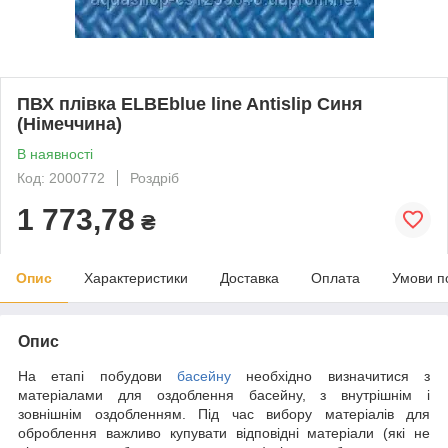
ПВХ плівка ELBEblue line Antislip Синя
(Німеччина)
В наявності
Код: 2000772
Роздріб
1 773,78
₴
Опис
Характеристики
Доставка
Оплата
Умови п
Опис
На етапі побудови
басейну
необхідно визначитися з
матеріалами для оздоблення басейну, з внутрішнім і
зовнішнім оздобленням. Під час вибору матеріалів для
оброблення важливо купувати відповідні матеріали (які не