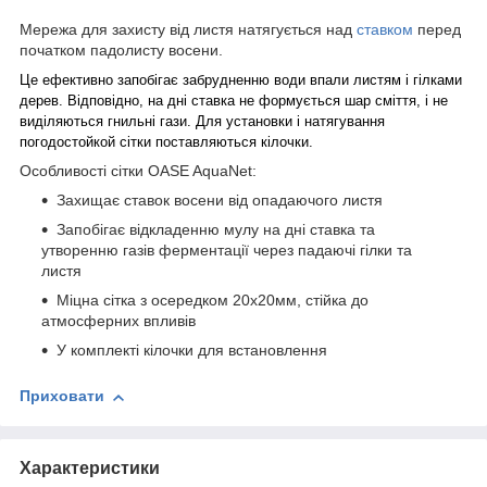
Мережа для захисту від листя натягується над
ставком
перед
початком падолисту восени.
Це ефективно запобігає забрудненню води впали листям і гілками
дерев. Відповідно, на дні ставка не формується шар сміття, і не
виділяються гнильні гази. Для установки і натягування
погодостойкой сітки поставляються кілочки.
Особливості сітки OASE AquaNet:
Захищає ставок восени від опадаючого листя
Запобігає відкладенню мулу на дні ставка та
утворенню газів ферментації через падаючі гілки та
листя
Міцна сітка з осередком 20х20мм, стійка до
атмосферних впливів
У комплекті кілочки для встановлення
Приховати
Характеристики