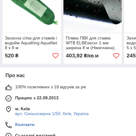
Захисна сітка для ставків і
Плівка ПВХ для ставка
Захи
водойм AquaKing AquaNet
WTB ELBEsecur 1 мм
водо
8 х 8 м
ширина 8 м (Німеччина),
5 х 
ціна за 1м2
520
403,92
245
₴
₴/кв.м
Про нас
100% позитивних з 18 відгуків за рік
Працює з 22.08.2013
м. Київ
вул. Синьоозерна 1/50, Київ, Україна
Контакти
Сьогодні вихідний