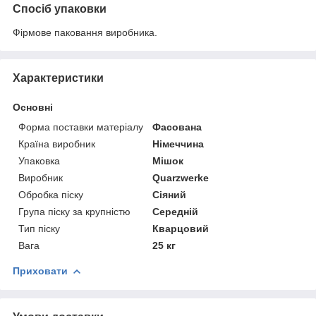
Спосіб упаковки
Фірмове паковання виробника.
Характеристики
Основні
Форма поставки матеріалу
Фасована
Країна виробник
Німеччина
Упаковка
Мішок
Виробник
Quarzwerke
Обробка піску
Сіяний
Група піску за крупністю
Середній
Тип піску
Кварцовий
Вага
25 кг
Приховати