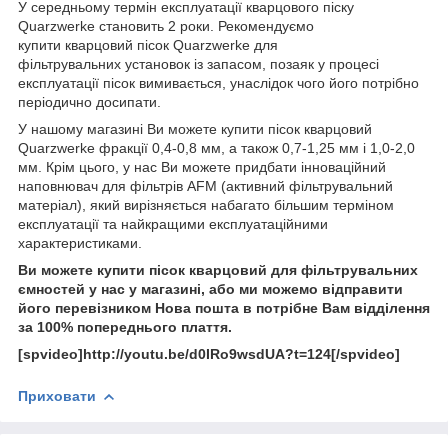
У середньому термін експлуатації кварцового піску
Quarzwerke становить 2 роки. Рекомендуємо
купити кварцовий пісок Quarzwerke для
фільтрувальних установок із запасом, позаяк у процесі
експлуатації пісок вимивається, унаслідок чого його потрібно
періодично досипати.
У нашому магазині Ви можете купити пісок кварцовий
Quarzwerke фракції 0,4-0,8 мм, а також 0,7-1,25 мм і 1,0-2,0
мм. Крім цього, у нас Ви можете придбати інноваційний
наповнювач для фільтрів AFM (активний фільтрувальний
матеріал), який вирізняється набагато більшим терміном
експлуатації та найкращими експлуатаційними
характеристиками.
Ви можете купити пісок кварцовий для фільтрувальних
ємностей у нас у магазині, або ми можемо відправити
його перевізником Нова пошта в потрібне Вам відділення
за 100% попереднього плаття.
[spvideo]http://youtu.be/d0IRo9wsdUA?t=124[/spvideo]
Приховати