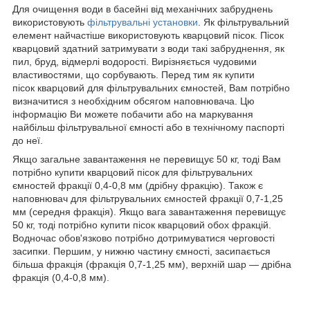
Для очищення води в басейні від механічних забруднень
використовують
фільтрувальні установки
. Як фільтрувальний
елемент найчастіше використовують кварцовий пісок. Пісок
кварцовий здатний затримувати з води такі забруднення, як
пил, бруд, відмерлі водорості. Вирізняється чудовими
властивостями, що сорбувають. Перед тим як купити
пісок кварцовий для фільтрувальних ємностей, Вам потрібно
визначитися з необхідним обсягом наповнювача. Цю
інформацію Ви можете побачити або на маркування
найбільш фільтрувальної ємності або в технічному паспорті
до неї.
Якщо загальне завантаження не перевищує 50 кг, тоді Вам
потрібно купити кварцовий пісок для фільтрувальних
ємностей фракції 0,4-0,8 мм (дрібну фракцію). Також є
наповнювач для фільтрувальних ємностей фракції 0,7-1,25
мм (середня фракція). Якщо вага завантаження перевищує
50 кг, тоді потрібно купити пісок кварцовий обох фракцій.
Водночас обов'язково потрібно дотримуватися черговості
засипки. Першим, у нижню частину ємності, засипається
більша фракція (фракція 0,7-1,25 мм), верхній шар — дрібна
фракція (0,4-0,8 мм).