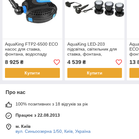
AquaKing FTP2-6500 ECO
AquaKing LED-203
Aqua
насос для ставка,
підсвітка, світильник для
ECO 
фонтана, водоспаду
ставка, фонтана,
фонт
водоспаду, водойми
8 925
4 539
13 
₴
₴
Купити
Купити
Про нас
100% позитивних з 18 відгуків за рік
Працює з 22.08.2013
м. Київ
вул. Синьоозерна 1/50, Київ, Україна