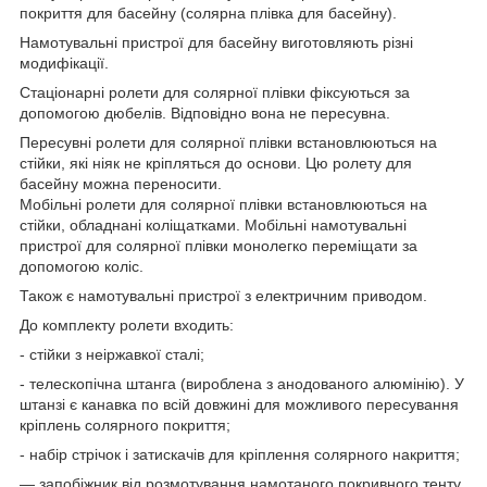
покриття для басейну (солярна плівка для басейну).
Намотувальні пристрої для басейну виготовляють різні
модифікації.
Стаціонарні ролети для солярної плівки фіксуються за
допомогою дюбелів. Відповідно вона не пересувна.
Пересувні ролети для солярної плівки встановлюються на
стійки, які ніяк не кріпляться до основи. Цю ролету для
басейну можна переносити.
Мобільні ролети для солярної плівки встановлюються на
стійки, обладнані коліщатками. Мобільні намотувальні
пристрої для солярної плівки монолегко переміщати за
допомогою коліс.
Також є намотувальні пристрої з електричним приводом.
До комплекту ролети входить:
- стійки з неіржавкої сталі;
- телескопічна штанга (вироблена з анодованого алюмінію). У
штанзі є канавка по всій довжині для можливого пересування
кріплень солярного покриття;
- набір стрічок і затискачів для кріплення солярного накриття;
— запобіжник від розмотування намотаного покривного тенту.