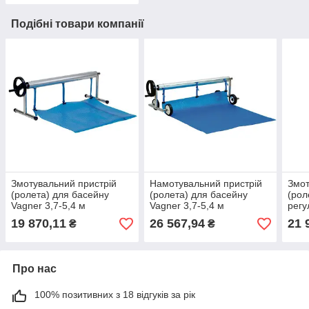
Подібні товари компанії
Змотувальний пристрій
Намотувальний пристрій
Змот
(ролета) для басейну
(ролета) для басейну
(рол
Vagner 3,7-5,4 м
Vagner 3,7-5,4 м
регу
переносний
мобільний двосторонній
Vagn
19 870,11
26 567,94
21 
₴
₴
стац
Про нас
100% позитивних з 18 відгуків за рік