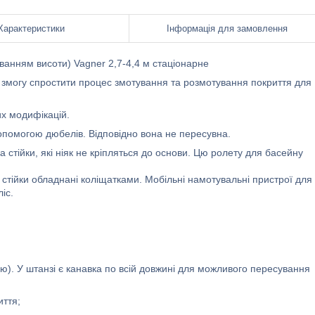
Характеристики
Інформація для замовлення
ванням висоти) Vagner 2,7-4,4 м стаціонарне
 змогу спростити процес змотування та розмотування покриття для
их модифікацій.
допомогою дюбелів. Відповідно вона не пересувна.
 стійки, які ніяк не кріпляться до основи. Цю ролету для басейну
стійки обладнані коліщатками. Мобільні намотувальні пристрої для
іс.
ю). У штанзі є канавка по всій довжині для можливого пересування
иття;