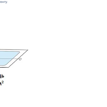
енту.