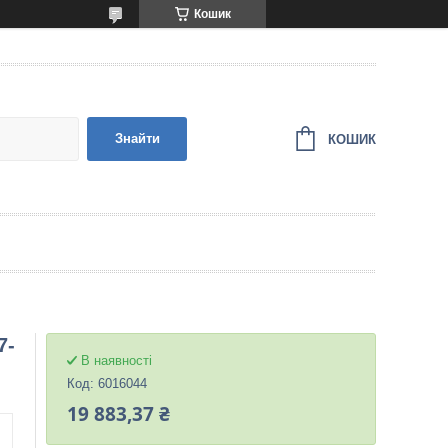
Кошик
Знайти
КОШИК
7-
В наявності
Код:
6016044
19 883,37 ₴