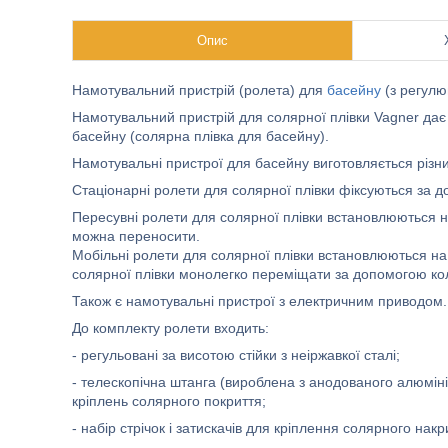
Опис
Намотувальний пристрій (ролета) для
басейну
(з регулю
Намотувальний пристрій для солярної плівки Vagner дає
басейну (солярна плівка для басейну).
Намотувальні пристрої для басейну виготовляється різн
Стаціонарні ролети для солярної плівки фіксуються за 
Пересувні ролети для солярної плівки встановлюються на
можна переносити.
Мобільні ролети для солярної плівки встановлюються на 
солярної плівки монолегко переміщати за допомогою кол
Також є намотувальні пристрої з електричним приводом.
До комплекту ролети входить:
- регульовані за висотою стійки з неіржавкої сталі;
- телескопічна штанга (вироблена з анодованого алюміні
кріплень солярного покриття;
- набір стрічок і затискачів для кріплення солярного накр