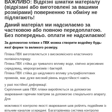
ВАЖЛИВО: Відрізні шматки матеріалу
(відрізані або виготовлені за вашими
розмірами) поверненню та обміну не
підлягають!
Даний матеріал ми надсилаємо за
частковою або повною передоплатою.
Без попередньо. оплати не надсилаємо!
За допомогою плівки з ПВХ можна створити водойму будь-
якої форми та великого розміру.
Плівка ПВХ виготовляється з високоякісного еластичного
полівінілхлориду.
Плівка ПВХ стійка до тривалого впливу води, хімічно агресивних
середовищ, мікроорганізмів і бактерій.
Плівка ПВХ стійка до шкідливого впливу ультрафіолетових
променів, має дуже високий рівень водостійкості навіть
у разі постійної деформації.
Скріплення швів ПВХ
плівки виробляється за допомогою
зварювання гарячим повітрям за допомогою спеціального апарату.
Для
можливості контролю якості зварювання шов роблять подвійним із
вільним каналом усередині. Багаторівнева система контролю