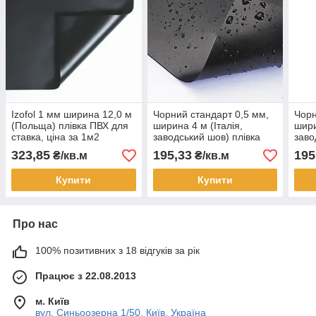
Izofol 1 мм ширина 12,0 м
Чорний стандарт 0,5 мм,
Чорн
(Польща) плівка ПВХ для
ширина 4 м (Італія,
шири
ставка, ціна за 1м2
заводський шов) плівка
заво
ПВХ для ставка, ціна за
ПВХ 
323,85
195,33
195
₴/кв.м
₴/кв.м
1м2
1м2
Купити
Купити
Про нас
100% позитивних з 18 відгуків за рік
Працює з 22.08.2013
м. Київ
вул. Синьоозерна 1/50, Київ, Україна