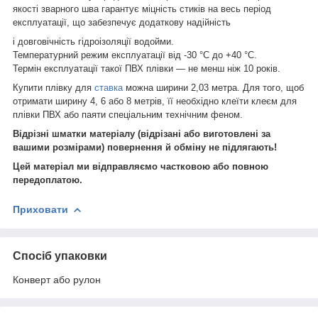
якості зварного шва гарантує міцність стиків на весь період
експлуатації, що забезпечує додаткову надійність
і довговічність гідроізоляції водойми.
Температурний режим експлуатації від -30 °C до +40 °C.
Термін експлуатації такої ПВХ плівки — не менш ніж 10 років.
Купити плівку для
ставка
можна ширини 2,03 метра. Для того, щоб
отримати ширину 4, 6 або 8 метрів, її необхідно клеїти клеєм для
плівки ПВХ або паяти спеціальним технічним феном.
Відрізні шматки матеріалу (відрізані або виготовлені за
вашими розмірами) повернення й обміну не підлягають!
Цей матеріал ми відправляємо частковою або повною
передоплатою.
Приховати
Спосіб упаковки
Конверт або рулон