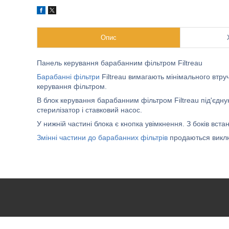
Опис
Панель керування барабанним фільтром Filtreau
Барабанні фільтри
Filtreau вимагають мінімального втр
керування фільтром.
В блок керування барабанним фільтром Filtreau під'єдн
стерилізатор і ставковий насос.
У нижній частині блока є кнопка увімкнення. З боків вста
Змінні частини до барабанних фільтрів
продаються виключ