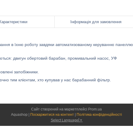
Характеристики
Інформація для замовлення
учання в їхню роботу завдяки автоматизованому керуванню панеллю
уються: двигун обертовий барабан, промивальний насос, УФ
новлені запобіжники.
но тим клієнтам, хто купував у нас барабанний фільтр.
Сайт створений на маркетплейсі
Prom.ua
Aquashop |
Поскаржитися на контент
|
Політика конфіденційності
Select Language
▼