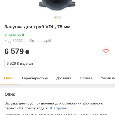
Засувка для труб VDL, 75 мм
В наявності
Код: 80232
Опт і роздріб
6 579
₴
6 528 ₴
від 5 шт.
Опис
Характеристики
Доставка
Оплата
Умови п
Опис
Засувка для труб призначена для обмеження або повного
перекриття потоку води в
ПВХ трубах
.
Підходить для ПВХ- труб діаметром 50 мм. Засувки для труб