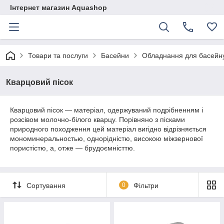
Інтернет магазин Aquashop
Товари та послуги
Басейни
Обладнання для басейн
Кварцовий пісок
Кварцовий пісок — матеріал, одержуваний подрібненням і
розсівом молочно-білого кварцу. Порівняно з пісками
природного походження цей матеріал вигідно відрізняється
мономинеральностью, однорідністю, високою міжзернової
пористістю, а, отже — брудоємністтю.
Сортування
0
Фільтри